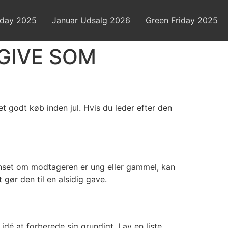
day 2025
Januar Udsalg 2026
Green Friday 2025
 GIVE SOM
et godt køb inden jul. Hvis du leder efter den
Uanset om modtageren er ung eller gammel, kan
gør den til en alsidig gave.
idé at forberede sig grundigt. Lav en liste