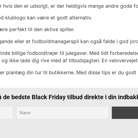
er hvis den er udsolgt, er der heldigvis mange andre gode f
d klublogo kan være et godt alternativ.
e perfekt til den aktive spiller.
ende eller et fodboldmanagerspil kan også falde i god jor
inde billige fodboldtrøjer til julegaver. Med lidt forberedel
g ikke lade dig rive med af tilbudsjagten. En velovervejet g
er planlæg din tur til butikkerne. Med disse tips er du godt 
å de bedste Black Friday tilbud direkte i din indbak