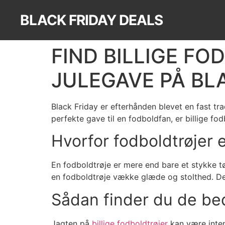
BLACK FRIDAY DEALS
FIND BILLIGE F
JULEGAVE PÅ BL
Black Friday er efterhånden blevet en fast tra
perfekte gave til en fodboldfan, er billige fod
Hvorfor fodboldtrøjer 
En fodboldtrøje er mere end bare et stykke t
en fodboldtrøje vække glæde og stolthed. Den 
Sådan finder du de bed
Jagten på
billige fodboldtrøjer
kan være intens