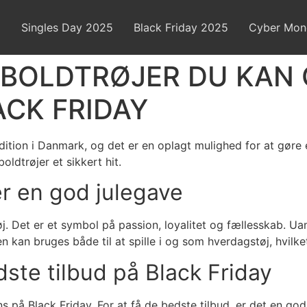
Singles Day 2025
Black Friday 2025
Cyber Mon
ODBOLDTRØJER DU KAN
ACK FRIDAY
dition i Danmark, og det er en oplagt mulighed for at gøre 
boldtrøjer et sikkert hit.
er en god julegave
øj. Det er et symbol på passion, loyalitet og fællesskab. 
kan bruges både til at spille i og som hverdagstøj, hvilket 
ste tilbud på Black Friday
 på Black Friday. For at få de bedste tilbud, er det en god 